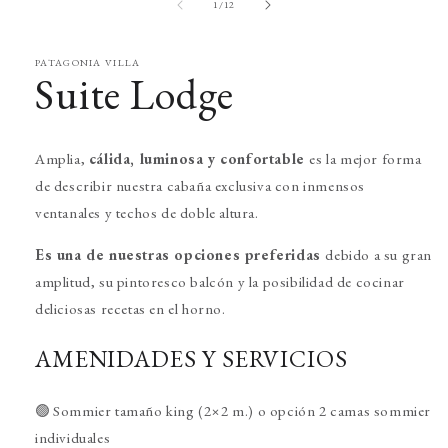
en
de
1
/
12
una
ventana
modal
PATAGONIA VILLA
Suite Lodge
Amplia,
cálida, luminosa y confortable
es la mejor forma
de describir nuestra cabaña exclusiva con inmensos
ventanales y techos de doble altura.
Es una de nuestras opciones
preferidas
debido a su gran
amplitud, su pintoresco balcón y la posibilidad de cocinar
deliciosas recetas en el horno.
AMENIDADES Y SERVICIOS
🟢 Sommier tamaño king (2×2 m.) o opción 2 camas sommier
individuales