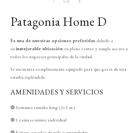
de
1
/
13
una
ventana
modal
Patagonia Home D
Es una de nuestras opciones preferidas
debido a
su
inmejorable ubicación
en pleno centro y simple acceso a
todos los negocios principales de la ciudad.
Se encuentra completamente equipado para que goces de una
estadía espléndida.
AMENIDADES Y SERVICIOS
🟢 Sommier tamaño king (2×2 m.)
🟢 1 cama sommier individual
🟢 Bañera, secador de pelo y amenidades