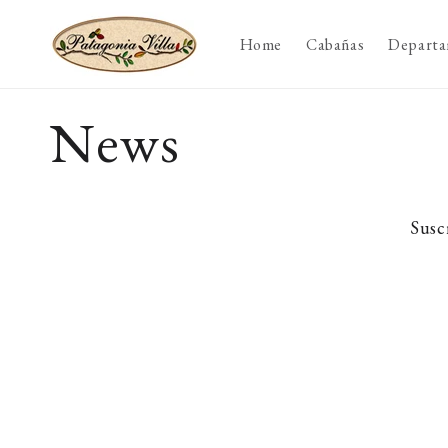
Ir
directamente
al contenido
Home
Cabañas
Departa
News
Suscr